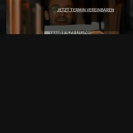
144
1
JETZT TERMIN VEREINBAREN
144
1