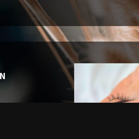
EN
k.de
e
nntag nach Vereinbarung.