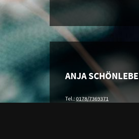
ANJA SCHÖNLEB
Tel.:
0178/7369371
kontakt@schoenleben-kosmeti
www.schoenleben-kosmetik.d
Öffnungszeiten:
Montag bis So